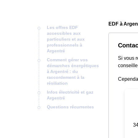
EDF à Argent
Les offres EDF
accessibles aux
particuliers et aux
Contac
professionnels à
Argentré
Si vous 
Comment gérer vos
conseille
démarches énergétiques
à Argentré : du
raccordement à la
Cependant
résiliation
Infos électricité et gaz
Argentré
Questions récurrentes
34