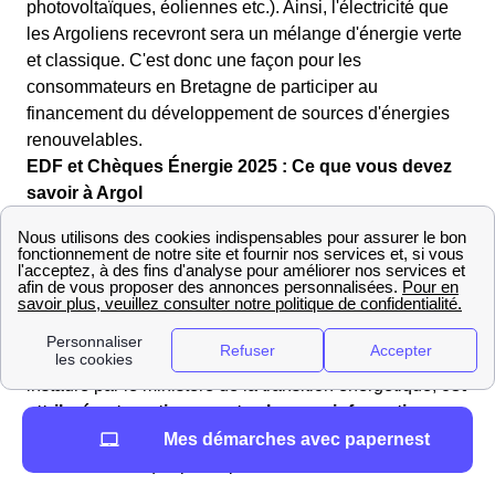
photovoltaïques, éoliennes etc.). Ainsi, l'électricité que
les Argoliens recevront sera un mélange d'énergie verte
et classique. C'est donc une façon pour les
consommateurs en Bretagne de participer au
financement du développement de sources d'énergies
renouvelables.
EDF et Chèques Énergie 2025 : Ce que vous devez
savoir à Argol
Les chèques énergie seront envoyés cette année à
Argol à partir de 25 avril 2024 pour tous les bénéficiaires
Argoliens.
Si vous y êtes éligible, vous pouvez utiliser le chèque
énergie pour le paiement de vos factures. Ce dispositif,
instauré par le ministère de la transition énergétique,
est
attribué automatiquement selon vos informations
fiscales, sans aucune démarche de votre part !
Vous
Mes démarches avec papernest
recevrez le chèque par la poste.