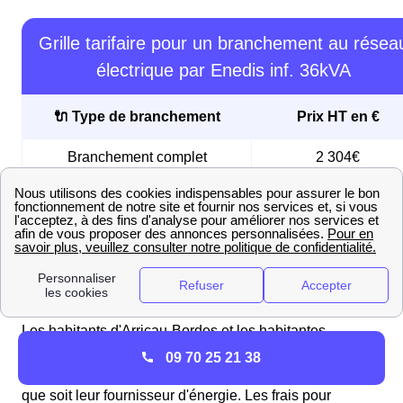
Grille tarifaire pour un branchement au résea
électrique par Enedis inf. 36kVA
🔌 Type de branchement
Prix HT en €
Branchement complet
2 304€
Liaison public
1 924€
Liaison privé
1 500€
Quels sont les délais et prix de la mise en service du
compteur EDF à Arricau-Bordes ?
Les habitants d'Arricau-Bordes et les habitantes
d'Arricau-Bordes d'Arricau-Bordes (64350) sont soumis
09 70 25 21 38
à des tarifs de mise en service régulés, identiques quel
que soit leur fournisseur d'énergie. Les frais pour