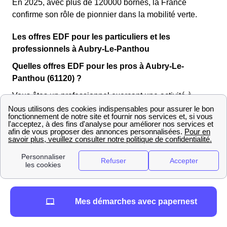
En 2025, avec plus de 120000 bornes, la France
confirme son rôle de pionnier dans la mobilité verte.
Les offres EDF pour les particuliers et les
professionnels à Aubry-Le-Panthou
Quelles offres EDF pour les pros à Aubry-Le-
Panthou (61120) ?
Vous êtes un professionnel exerçant une activité à
Aubry-Le-Panthou (61 120) ? EDF propose différentes
offres d’électricité pour les entreprises en fonction de
votre profil. Pour obtenir un devis personnalisé,
contactez le service client EDF de l'Orne dédié aux
professionnels au
3022 (du lundi au vendredi de 8h00
à 17h30)
.
Voici une sélection
d’offres EDF pour professionnels
qui
Mes démarches avec papernest
pourraient vous intéresser !