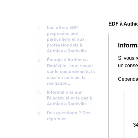
EDF à Authie
Les offres EDF
proposées aux
particuliers et aux
Inform
professionnels à
Authieux-Ratiéville
Si vous 
Énergie à Authieux-
un consei
Ratiéville : tout savoir
sur le raccordement, la
mise en service, la
Cependant
résiliation...
Informations sur
l'électricité et le gaz à
Authieux-Ratiéville
Des questions ? Des
réponses
34