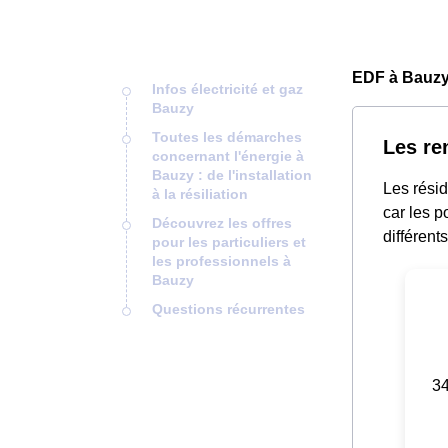
EDF à Bauzy
Infos électricité et gaz
Bauzy
Toutes les démarches
Les re
concernant l'énergie à
Bauzy : de l'installation
Les rési
à la résiliation
car les p
Découvrez les offres
différent
pour les particuliers et
les professionnels à
Bauzy
Questions récurrentes
34