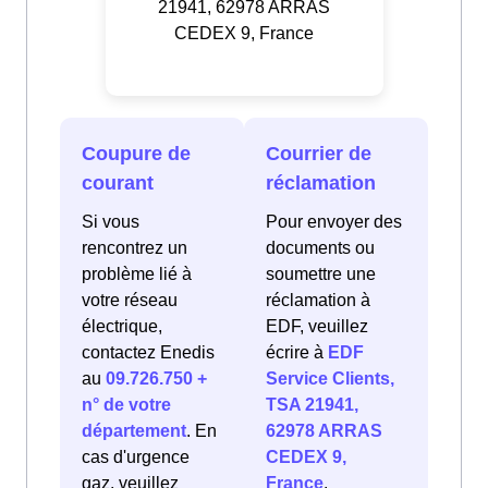
21941, 62978 ARRAS
CEDEX 9, France
Coupure de
Courrier de
courant
réclamation
Si vous
Pour envoyer des
rencontrez un
documents ou
problème lié à
soumettre une
votre réseau
réclamation à
électrique,
EDF, veuillez
contactez Enedis
écrire à
EDF
au
09.726.750 +
Service Clients,
n° de votre
TSA 21941,
département
. En
62978 ARRAS
cas d'urgence
CEDEX 9,
gaz, veuillez
France
.