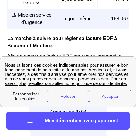
express
⚠️ Mise en service
Le jour même
168,96 €
d'urgence
La marche à suivre pour régler sa facture EDF à
Beaumont-Monteux
Afin de payer une facture EDF pour votre logement le
Beaumontais, il existe plusieurs façons :
📞 Par téléphone
Appelez au 3404
Mes démarches avec papernest