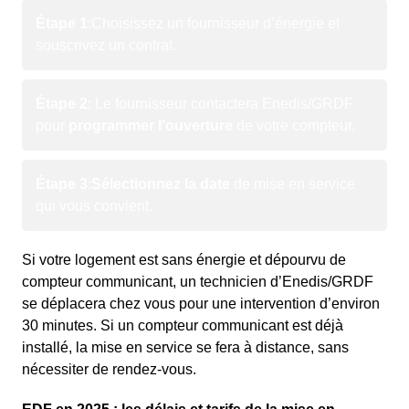
Étape 1
:
Choisissez un fournisseur d’énergie et
souscrivez un contrat.
Étape 2
: Le fournisseur contactera Enedis/GRDF
pour
programmer l’ouverture
de votre compteur.
Étape 3
:
Sélectionnez la date
de mise en service
qui vous convient.
Si votre logement est sans énergie et dépourvu de
compteur communicant, un technicien d’Enedis/GRDF
se déplacera chez vous pour une intervention d’environ
30 minutes. Si un compteur communicant est déjà
installé, la mise en service se fera à distance, sans
nécessiter de rendez-vous.