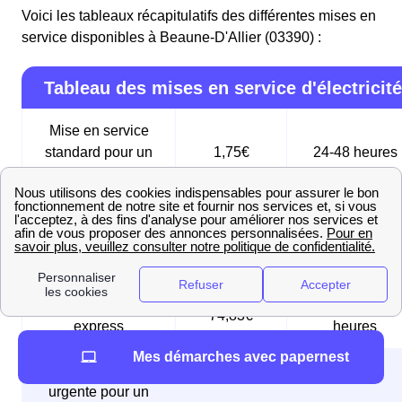
Voici les tableaux récapitulatifs des différentes mises en
service disponibles à Beaune-D'Allier (03390) :
Tableau des mises en service d'électricité
Mise en service
standard pour un
1,75€
24-48 heures
compteur Linky
Mise en service
standard pour un
31,83€
5 jours ouvrés
ancien compteur
Mise en service
sous 24 à 48
74,83€
express
heures
Mes démarches avec papernest
Mise en service
urgente pour un