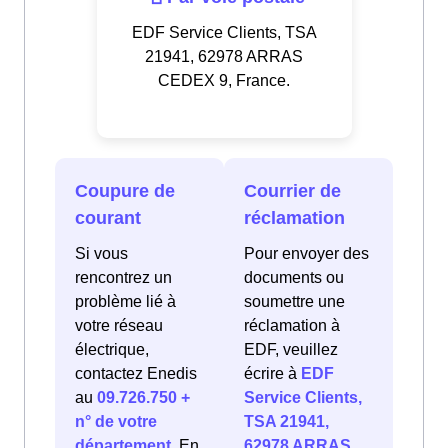
EDF Service Clients, TSA
21941, 62978 ARRAS
CEDEX 9, France.
Coupure de
Courrier de
courant
réclamation
Si vous
Pour envoyer des
rencontrez un
documents ou
problème lié à
soumettre une
votre réseau
réclamation à
électrique,
EDF, veuillez
contactez Enedis
écrire à
EDF
au
09.726.750 +
Service Clients,
n° de votre
TSA 21941,
département
. En
62978 ARRAS