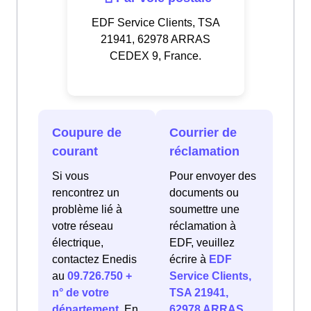
EDF Service Clients, TSA
21941, 62978 ARRAS
CEDEX 9, France.
Coupure de
Courrier de
courant
réclamation
Si vous
Pour envoyer des
rencontrez un
documents ou
problème lié à
soumettre une
votre réseau
réclamation à
électrique,
EDF, veuillez
contactez Enedis
écrire à
EDF
au
09.726.750 +
Service Clients,
n° de votre
TSA 21941,
département
. En
62978 ARRAS