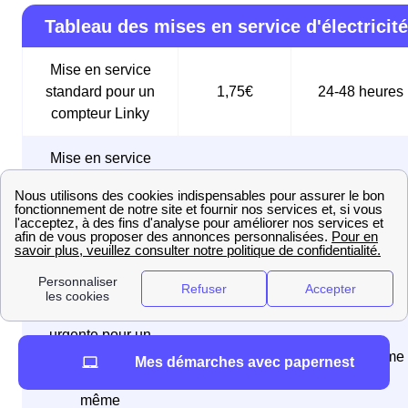
Tableau des mises en service d'électricité
Mise en service
standard pour un
1,75€
24-48 heures
compteur Linky
Mise en service
standard pour un
31,83€
5 jours ouvrés
ancien compteur
Mise en service
sous 24 à 48
74,83€
express
heures
Mise en service
urgente pour un
compteur Linky,
61,25€
Le jour même
Mes démarches avec papernest
réalisée le jour
même