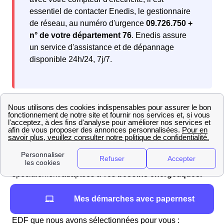
essentiel de contacter Enedis, le gestionnaire
de réseau, au numéro d'urgence
09.726.750 +
n° de votre département 76
. Enedis assure
un service d'assistance et de dépannage
disponible 24h/24, 7j/7.
Comparateur d'offres gaz à Bellencombre : avis et
classement des fournisseurs en 2025
Pour les Bellencombrais souhaitant faire un choix
éclairé parmi les offres de gaz, la comparaison est
essentielle. Notre sélection vous propose des offres
spécialement adaptées à vos
besoins énergétiques.
Que vous recherchiez des tarifs avantageux ou des
Mes démarches avec papernest
options plus écologiques, découvrez les offres de gaz
EDF que nous avons sélectionnées pour vous :