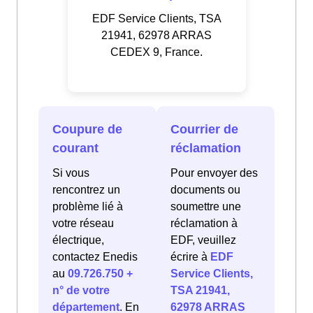
EDF Service Clients, TSA
21941, 62978 ARRAS
CEDEX 9, France.
Coupure de
Courrier de
courant
réclamation
Si vous
Pour envoyer des
rencontrez un
documents ou
problème lié à
soumettre une
votre réseau
réclamation à
électrique,
EDF, veuillez
contactez Enedis
écrire à
EDF
au
09.726.750 +
Service Clients,
n° de votre
TSA 21941,
département
. En
62978 ARRAS