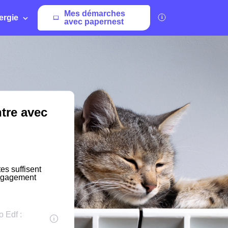
Mes démarches
ergie
avec papernest