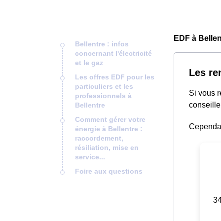
EDF à Bellen
Bellentre : infos
concernant l'électricité
et le gaz
Les re
Les offres EDF pour les
particuliers et les
Si vous 
professionnels à
conseille
Bellentre
Comment gérer votre
Cependant
énergie à Bellentre :
raccordement,
résiliation, mise en
service...
Foire aux questions
34