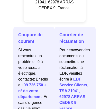
21941, 62978 ARRAS
CEDEX 9, France.
Coupure de
Courrier de
courant
réclamation
Si vous
Pour envoyer des
rencontrez un
documents ou
problème lié à
soumettre une
votre réseau
réclamation à
électrique,
EDF, veuillez
contactez Enedis
écrire à
EDF
au
09.726.750 +
Service Clients,
n° de votre
TSA 21941,
département
. En
62978 ARRAS
cas d'urgence
CEDEX 9,
gaz, veuillez
France
.