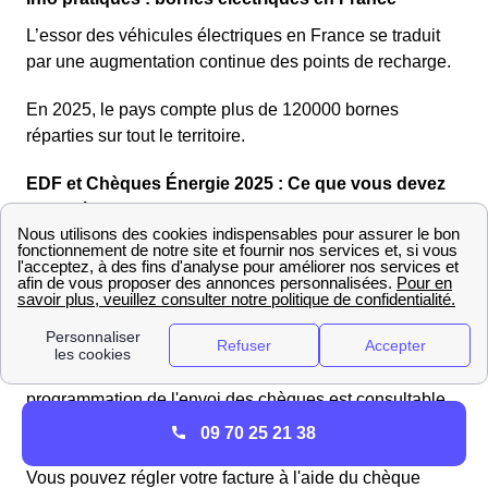
L’essor des véhicules électriques en France se traduit
par une augmentation continue des points de recharge.
En 2025, le pays compte plus de 120000 bornes
réparties sur tout le territoire.
EDF et Chèques Énergie 2025 : Ce que vous devez
savoir à Belmont
Les résidents de Belmont peuvent bénéficier
d'économies sur leurs dépenses énergétiques grâce au
chèque énergie.
Cette année, les chèques énergie seront délivrés à
l'adresse des bénéficiaires 25 avril 2024. La
programmation de l'envoi des chèques est consultable
en ligne, les écarts entre la transmission et la réception
09 70 25 21 38
se situant habituellement entre
2 et 4 jours
.
Vous pouvez régler votre facture à l'aide du chèque