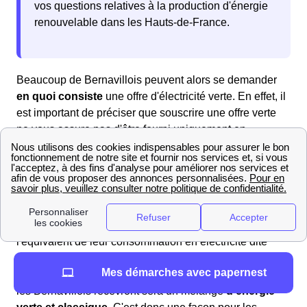
vos questions relatives à la production d'énergie
renouvelable dans les Hauts-de-France.
Beaucoup de Bernavillois peuvent alors se demander
en quoi consiste
une offre d'électricité verte. En effet, il
est important de préciser que souscrire une offre verte
ne vous assure pas d'être fourni uniquement en
électricité issue d'une production d'énergie renouvelable
dans les Hauts-de-France.
S'abonner à un contrat d'électricité verte permet
cependant aux habitants de Bernaville de voir le
fournisseur
réinjecter dans le réseau
électrique
l'équivalent de leur consommation en électricité dite
verte (issue d'une production par panneaux
Mes démarches avec papernest
photovoltaïques, éoliennes etc.). Ainsi, l'électricité que
les Bernavillois recevront sera un mélange
d'énergie