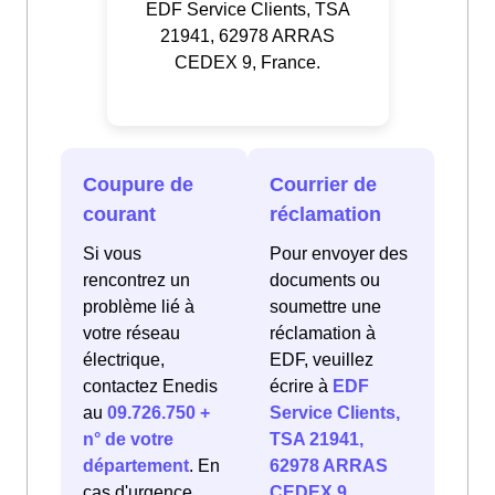
EDF Service Clients, TSA
21941, 62978 ARRAS
CEDEX 9, France.
Coupure de
Courrier de
courant
réclamation
Si vous
Pour envoyer des
rencontrez un
documents ou
problème lié à
soumettre une
votre réseau
réclamation à
électrique,
EDF, veuillez
contactez Enedis
écrire à
EDF
au
09.726.750 +
Service Clients,
n° de votre
TSA 21941,
département
. En
62978 ARRAS
cas d'urgence
CEDEX 9,