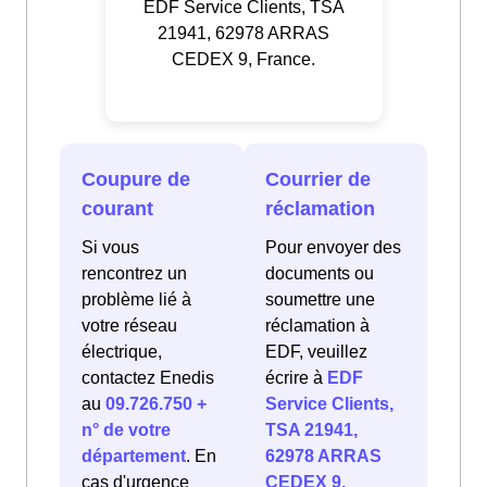
EDF Service Clients, TSA
21941, 62978 ARRAS
CEDEX 9, France.
Coupure de
Courrier de
courant
réclamation
Si vous
Pour envoyer des
rencontrez un
documents ou
problème lié à
soumettre une
votre réseau
réclamation à
électrique,
EDF, veuillez
contactez Enedis
écrire à
EDF
au
09.726.750 +
Service Clients,
n° de votre
TSA 21941,
département
. En
62978 ARRAS
cas d'urgence
CEDEX 9,