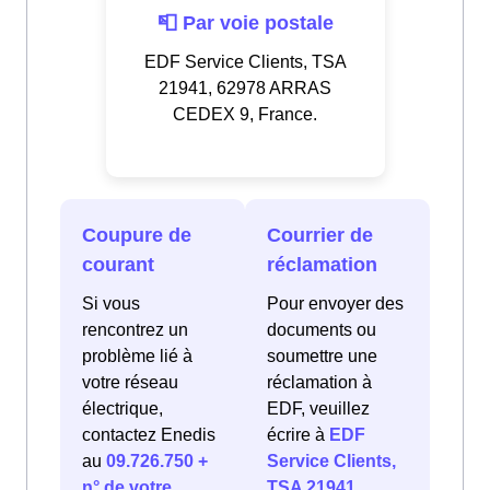
📮 Par voie postale
EDF Service Clients, TSA
21941, 62978 ARRAS
CEDEX 9, France.
Coupure de
Courrier de
courant
réclamation
Si vous
Pour envoyer des
rencontrez un
documents ou
problème lié à
soumettre une
votre réseau
réclamation à
électrique,
EDF, veuillez
contactez Enedis
écrire à
EDF
au
09.726.750 +
Service Clients,
n° de votre
TSA 21941,