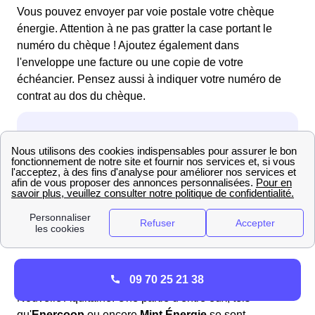
Vous pouvez envoyer par voie postale votre chèque
énergie. Attention à ne pas gratter la case portant le
numéro du chèque ! Ajoutez également dans
l'enveloppe une facture ou une copie de votre
échéancier. Pensez aussi à indiquer votre numéro de
contrat au dos du chèque.
Quelles sont les offres d'électricité verte à Bidarray
(64 780)?
On dénombre beaucoup de fournisseurs d'énergie
09 70 25 21 38
proposant des
offres d'électricité verte
à Bidarray et en
Nouvelle Aquitaine. Une partie d'entre eux, tels
qu'
Enercoop
ou encore
Mint Énergie
se sont