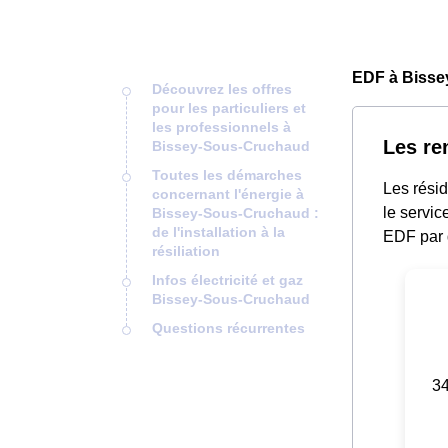
EDF à Bisse
Découvrez les offres
pour les particuliers et
les professionnels à
Les re
Bissey-Sous-Cruchaud
Toutes les démarches
Les rési
concernant l'énergie à
le servic
Bissey-Sous-Cruchaud :
de l'installation à la
EDF par 
résiliation
Infos électricité et gaz
Bissey-Sous-Cruchaud
Questions récurrentes
34