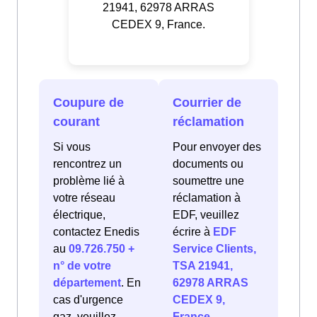
21941, 62978 ARRAS
CEDEX 9, France.
Coupure de
Courrier de
courant
réclamation
Si vous
Pour envoyer des
rencontrez un
documents ou
problème lié à
soumettre une
votre réseau
réclamation à
électrique,
EDF, veuillez
contactez Enedis
écrire à
EDF
au
09.726.750 +
Service Clients,
n° de votre
TSA 21941,
département
. En
62978 ARRAS
cas d'urgence
CEDEX 9,
gaz, veuillez
France
.