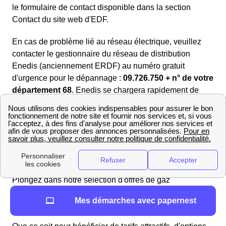
le formulaire de contact disponible dans la section
Contact du site web d'EDF.
En cas de problème lié au réseau électrique, veuillez
contacter le gestionnaire du réseau de distribution
Enedis (anciennement ERDF) au numéro gratuit
d'urgence pour le dépannage :
09.726.750 + n° de votre
département 68
. Enedis se chargera rapidement de
toute interruption de courant ou panne d'électricité.
Trouvez les meilleurs fournisseurs de gaz en 2025 à
Bollwiller
Si vous souhaitez avoir une vue d'ensemble et vous
faire une opinion objective sur les offres de gaz, il est
indispensable de les comparer les unes aux autres.
Plongez dans notre sélection d'offres de gaz
soigneusement choisies pour répondre à vos
différents
Mes démarches avec papernest
besoins énergétiques.