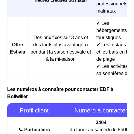
heures creuses du matin
professionnels
matinaux
✔ Les
hébergements
Des prix fixes sur 3 ans et
touristiques
Offre
des tarifs plus avantageux
✔ Les restaurants
Estivia
pendant la saison estivale et
et les bars en bor
à la mi-saison
de plage
✔ Les activités
saisonnières d’ét
Les numéros à connaître pour contacter EDF à
Bollwiller
Profil client
Numéro à contacter
3404
📞 Particuliers
du lundi au samedi de 8h00 à