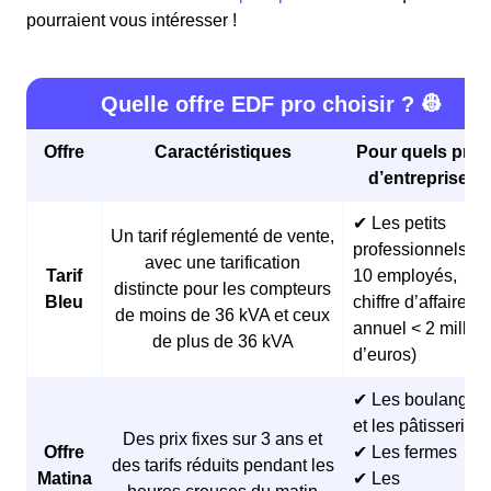
pourraient vous intéresser !
Quelle offre EDF pro choisir ? 👷
Offre
Caractéristiques
Pour quels profi
d’entreprises 
✔ Les petits
Un tarif réglementé de vente,
professionnels (<
avec une tarification
Tarif
10 employés,
distincte pour les compteurs
Bleu
chiffre d’affaires
de moins de 36 kVA et ceux
annuel < 2 millio
de plus de 36 kVA
d’euros)
✔ Les boulangeri
et les pâtisseries
Des prix fixes sur 3 ans et
Offre
✔ Les fermes
des tarifs réduits pendant les
Matina
✔ Les