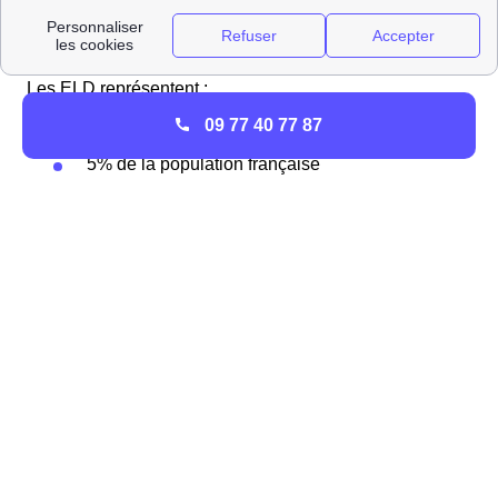
réglementés par l'état à la place des fournisseurs
traditionnel EDF ou Engie, anciennement GDF suez.
Les ELD représentent :
09 77 40 77 87
5% du territoire métropolitain
5% de la population française
5% de la consommation totale électrique
Concernant les 95% restant de la population, ce sont les
fournisseurs traditionnels, concurrents et alternatifs qui
se répartissent le marché. ERDF, nouvellement Enedis a
pour rôle d'assurer la distribution de l'électricité jusque
chez le consommateur. Concernant le gaz, c'est GRDF,
qui s'occupe de la distribution du gaz. Ensuite les
fournisseurs historiques et alternatifs commercialisent le
gaz et l'électricité directement vers le consommateur.
Naissance des ELD