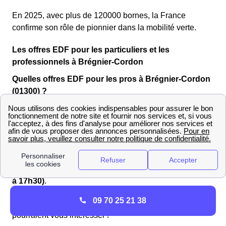
En 2025, avec plus de 120000 bornes, la France
confirme son rôle de pionnier dans la mobilité verte.
Les offres EDF pour les particuliers et les
professionnels à Brégnier-Cordon
Quelles offres EDF pour les pros à Brégnier-Cordon
(01300) ?
Vous êtes un professionnel exerçant une activité à
Brégnier-Cordon (1300) ? EDF propose différentes
offres d’électricité pour les entreprises en fonction de
votre profil. Pour obtenir un devis personnalisé,
contactez le service client EDF de l'Ain dédié aux
professionnels au
3022 (du lundi au vendredi de 8h00
à 17h30)
.
09 70 25 21 38
Voici une sélection
d’offres EDF pour professionnels
qui
pourraient vous intéresser !