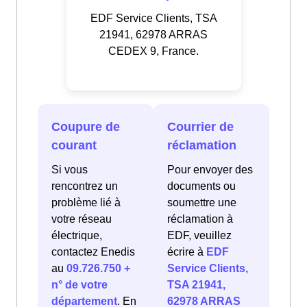
EDF Service Clients, TSA
21941, 62978 ARRAS
CEDEX 9, France.
Coupure de
Courrier de
courant
réclamation
Si vous
Pour envoyer des
rencontrez un
documents ou
problème lié à
soumettre une
votre réseau
réclamation à
électrique,
EDF, veuillez
contactez Enedis
écrire à
EDF
au
09.726.750 +
Service Clients,
n° de votre
TSA 21941,
département
. En
62978 ARRAS