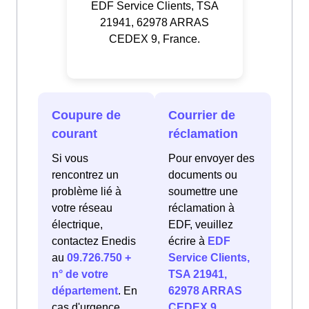
EDF Service Clients, TSA
21941, 62978 ARRAS
CEDEX 9, France.
Coupure de
Courrier de
courant
réclamation
Si vous
Pour envoyer des
rencontrez un
documents ou
problème lié à
soumettre une
votre réseau
réclamation à
électrique,
EDF, veuillez
contactez Enedis
écrire à
EDF
au
09.726.750 +
Service Clients,
n° de votre
TSA 21941,
département
. En
62978 ARRAS
cas d'urgence
CEDEX 9,