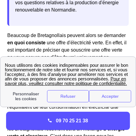
vos questions relatives à la production d'énergie
renouvelable en Normandie.
Beaucoup de Bretagnollais peuvent alors se demander
en quoi consiste
une offre d'électricité verte. En effet, il
est important de préciser que souscrire une offre verte
ne vous assure pas d'être fourni uniquement en
électricité issue d'une production d'énergie renouvelable
en Normandie.
S'abonner à un contrat d'électricité verte permet
cependant aux habitants de Bretagnolles de voir le
fournisseur
réinjecter dans le réseau
électrique
l'équivalent de leur consommation en électricité dite
verte (issue d'une production par panneaux
09 70 25 21 38
photovoltaïques, éoliennes etc.). Ainsi, l'électricité que
les Bretagnollais recevront sera un mélange
d'énergie