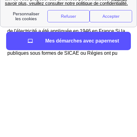
desservi par le distributeur classique Enedis,
anciennement ERDF, ou GRDF.
Une
loi de nationalisation
de la distribution du gaz et
de l'électricité a été appliquée en 1946 en France.Si la
totalité des entreprises privées ont été nationalisées
Mes démarches avec papernest
sous ERDF, EDF, GDF et GRDF, les entreprises
publiques sous formes de SICAE ou Régies ont pu
continuer leurs activités en tant que entreprise locale de
distribution. L'énergie des ELD est destinée à la
production locale ou a être revendue à EDF ou GDF.
Souscrire un contrat électricité sans EDF à
Buzignargues
Il y a plus de 140 entreprises locales de distribution en
france métropolitaine alors qu'il n'en existe seulement
une vingtaine concernant le gaz.
Les ELD sont en situation de quasi monopole là où elles