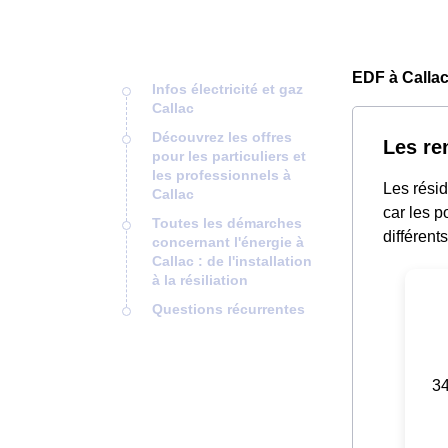
EDF à Callac
Infos électricité et gaz
Callac
Découvrez les offres
Les re
pour les particuliers et
les professionnels à
Les résid
Callac
car les p
Toutes les démarches
différent
concernant l'énergie à
Callac : de l'installation
à la résiliation
Questions récurrentes
34