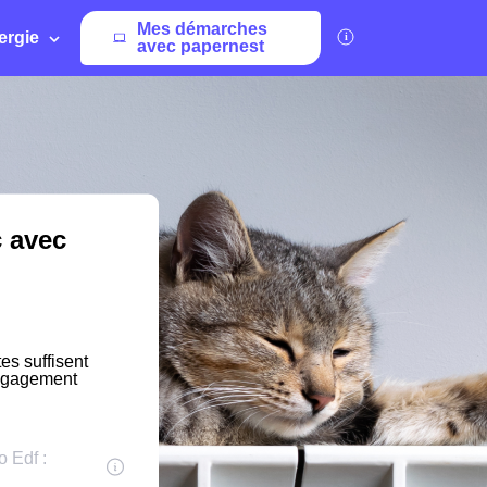
Mes démarches
ergie
avec papernest