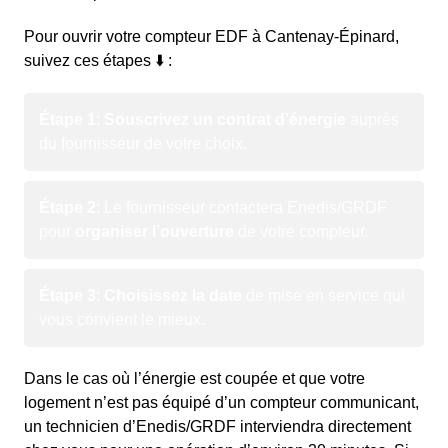
Pour ouvrir votre compteur EDF à Cantenay-Épinard,
suivez ces étapes ⬇️ :
Étape 1
:
Souscrivez un contrat d’énergie
auprès
du fournisseur de votre choix.
Étape 2
: Le fournisseur contactera Enedis/GRDF
pour
organiser l’ouverture
de votre compteur.
Étape 3
:
Choisissez la date
de mise en service qui
vous convient le mieux.
Dans le cas où l’énergie est coupée et que votre
logement n’est pas équipé d’un compteur communicant,
un technicien d’Enedis/GRDF interviendra directement