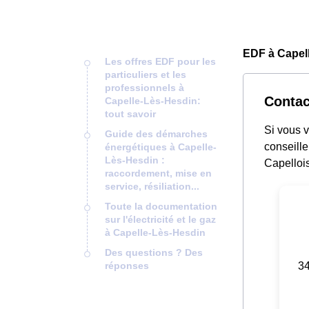
EDF à Capel
Les offres EDF pour les
particuliers et les
professionnels à
Contac
Capelle-Lès-Hesdin:
tout savoir
Si vous 
Guide des démarches
conseille
énergétiques à Capelle-
Lès-Hesdin :
Capellois
raccordement, mise en
service, résiliation...
Toute la documentation
sur l'électricité et le gaz
à Capelle-Lès-Hesdin
Des questions ? Des
34
réponses