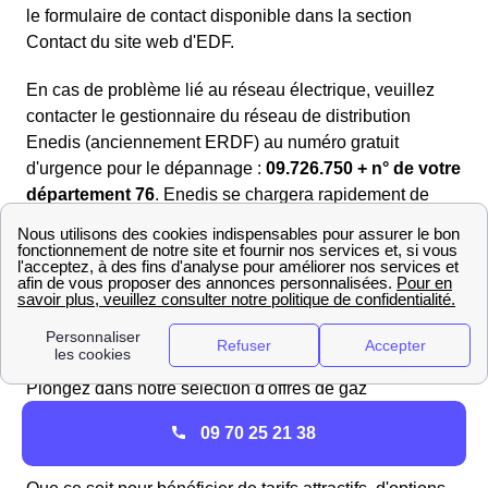
le formulaire de contact disponible dans la section
Contact du site web d'EDF.
En cas de problème lié au réseau électrique, veuillez
contacter le gestionnaire du réseau de distribution
Enedis (anciennement ERDF) au numéro gratuit
d'urgence pour le dépannage :
09.726.750 + n° de votre
département 76
. Enedis se chargera rapidement de
toute interruption de courant ou panne d'électricité.
Trouvez les meilleurs fournisseurs de gaz en 2025 à
Catenay
Si vous souhaitez avoir une vue d'ensemble et vous
faire une opinion objective sur les offres de gaz, il est
indispensable de les comparer les unes aux autres.
Plongez dans notre sélection d'offres de gaz
soigneusement choisies pour répondre à vos
différents
09 70 25 21 38
besoins énergétiques.