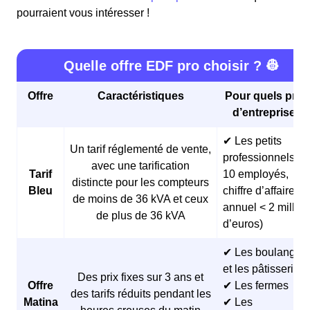
pourraient vous intéresser !
Quelle offre EDF pro choisir ? 👷
Offre
Caractéristiques
Pour quels profi
d’entreprises 
✔ Les petits
Un tarif réglementé de vente,
professionnels (<
avec une tarification
Tarif
10 employés,
distincte pour les compteurs
Bleu
chiffre d’affaires
de moins de 36 kVA et ceux
annuel < 2 millio
de plus de 36 kVA
d’euros)
✔ Les boulangeri
et les pâtisseries
Des prix fixes sur 3 ans et
Offre
✔ Les fermes
des tarifs réduits pendant les
Matina
✔ Les