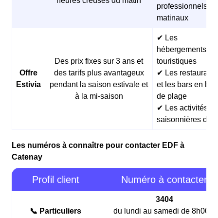
heures creuses du matin
professionnels
matinaux
✔ Les
hébergements
Des prix fixes sur 3 ans et
touristiques
Offre
des tarifs plus avantageux
✔ Les restaurants
Estivia
pendant la saison estivale et
et les bars en bor
à la mi-saison
de plage
✔ Les activités
saisonnières d’ét
Les numéros à connaître pour contacter EDF à
Catenay
Profil client
Numéro à contacter
3404
📞 Particuliers
du lundi au samedi de 8h00 à