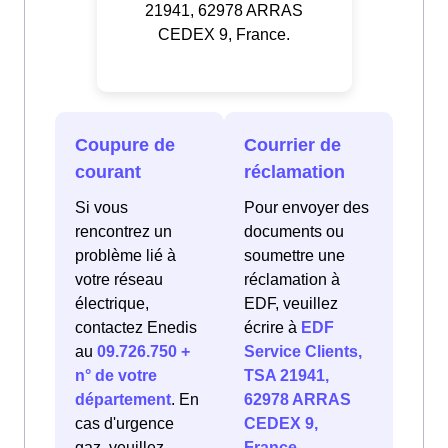
21941, 62978 ARRAS
CEDEX 9, France.
Coupure de
Courrier de
courant
réclamation
Si vous
Pour envoyer des
rencontrez un
documents ou
problème lié à
soumettre une
votre réseau
réclamation à
électrique,
EDF, veuillez
contactez Enedis
écrire à
EDF
au
09.726.750 +
Service Clients,
n° de votre
TSA 21941,
département
. En
62978 ARRAS
cas d'urgence
CEDEX 9,
gaz, veuillez
France
.