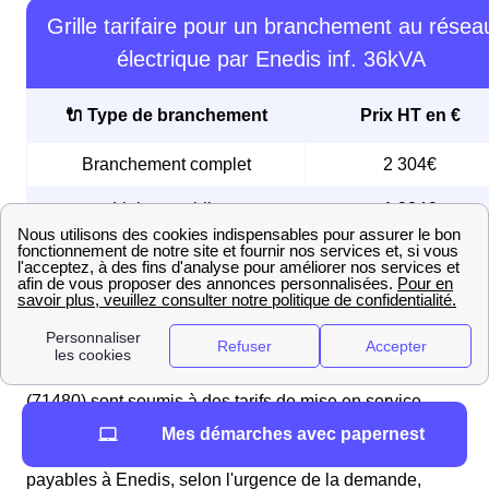
Grille tarifaire pour un branchement au résea
électrique par Enedis inf. 36kVA
🔌 Type de branchement
Prix HT en €
Branchement complet
2 304€
Liaison public
1 924€
Liaison privé
1 500€
Quels sont les délais et prix de la mise en service du
compteur EDF à Champagnat ?
Les Campagnais et les Campagnaises de Champagnat
(71480) sont soumis à des tarifs de mise en service
régulés, identiques quel que soit leur fournisseur
Mes démarches avec papernest
d'énergie. Les frais pour l'activation de l'électricité sont
payables à Enedis, selon l'urgence de la demande,