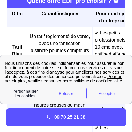
Quelle offre EDF pro choisir ? 👷
Offre
Caractéristiques
Pour quels profi
d’entreprises 
✔ Les petits
Un tarif réglementé de vente,
professionnels (<
avec une tarification
Tarif
10 employés,
distincte pour les compteurs
Bleu
chiffre d’affaires
de moins de 36 kVA et ceux
annuel < 2 millio
de plus de 36 kVA
d’euros)
✔ Les boulangeri
et les pâtisseries
Des prix fixes sur 3 ans et
Offre
✔ Les fermes
des tarifs réduits pendant les
Matina
✔ Les
heures creuses du matin
professionnels
matinaux
09 70 25 21 38
✔ Les