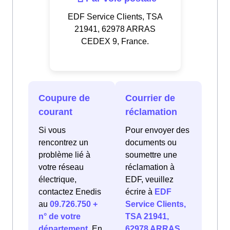
EDF Service Clients, TSA
21941, 62978 ARRAS
CEDEX 9, France.
Coupure de
Courrier de
courant
réclamation
Si vous
Pour envoyer des
rencontrez un
documents ou
problème lié à
soumettre une
votre réseau
réclamation à
électrique,
EDF, veuillez
contactez Enedis
écrire à
EDF
au
09.726.750 +
Service Clients,
n° de votre
TSA 21941,
département
. En
62978 ARRAS