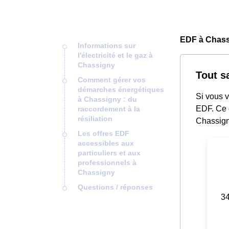
EDF à Chass
Informations sur
l'électricité et le gaz à
Chassigny
Tout s
Comment gérer vos
démarches énergétiques
Si vous 
à Chassigny : du
EDF. Ce 
raccordement à la
résiliation
Chassign
Les offres EDF
accessibles aux
particuliers et aux
professionnels à
Chassigny
Questions / réponses
34