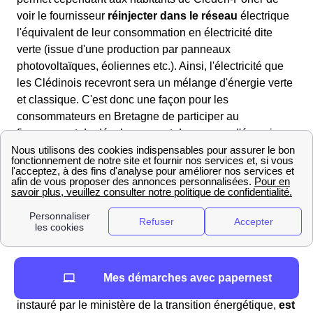
voir le fournisseur
réinjecter dans le réseau
électrique
l'équivalent de leur consommation en électricité dite
verte (issue d'une production par panneaux
photovoltaïques, éoliennes etc.). Ainsi, l'électricité que
les Clédinois recevront sera un mélange d'énergie verte
et classique. C'est donc une façon pour les
consommateurs en Bretagne de participer au
financement du développement de sources d'énergies
renouvelables.
EDF et Chèques Énergie 2025 : Ce que vous devez
savoir à Cléden-Poher
Les chèques énergie seront envoyés cette année à
Cléden-Poher à partir de 25 avril 2024 pour tous les
bénéficiaires Clédinois.
Si vous y êtes éligible, vous pouvez utiliser le chèque
Mes démarches avec papernest
énergie pour le paiement de vos factures. Ce dispositif,
instauré par le ministère de la transition énergétique,
est