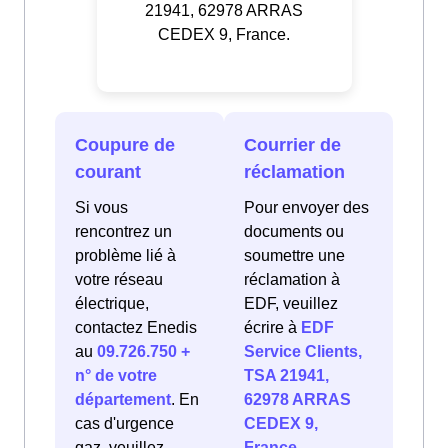
21941, 62978 ARRAS
CEDEX 9, France.
Coupure de
Courrier de
courant
réclamation
Si vous
Pour envoyer des
rencontrez un
documents ou
problème lié à
soumettre une
votre réseau
réclamation à
électrique,
EDF, veuillez
contactez Enedis
écrire à
EDF
au
09.726.750 +
Service Clients,
n° de votre
TSA 21941,
département
. En
62978 ARRAS
cas d'urgence
CEDEX 9,
gaz, veuillez
France
.