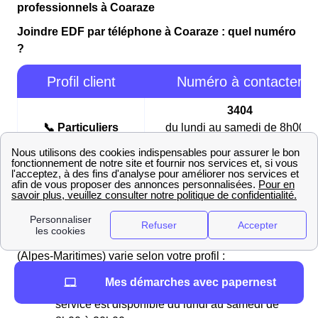
professionnels à Coaraze
Joindre EDF par téléphone à Coaraze : quel numéro
?
Profil client
Numéro à contacter
3404
📞 Particuliers
du lundi au samedi de 8h00 à
20h00
3022
📞 Professionnels
du lundi au vendredi de 8h00 à
17h30
Le numéro pour entrer en contact avec EDF à Coaraze
(Alpes-Maritimes) varie selon votre profil :
Mes démarches avec papernest
Pour les particuliers,
composez le 3404
. Ce
service est disponible du lundi au samedi de