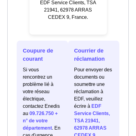
EDF Service Clients, TSA
21941, 62978 ARRAS
CEDEX 9, France.
Coupure de
Courrier de
courant
réclamation
Si vous
Pour envoyer des
rencontrez un
documents ou
problème lié à
soumettre une
votre réseau
réclamation à
électrique,
EDF, veuillez
contactez Enedis
écrire à
EDF
au
09.726.750 +
Service Clients,
n° de votre
TSA 21941,
département
. En
62978 ARRAS
cas d'urgence
CEDEX 9,