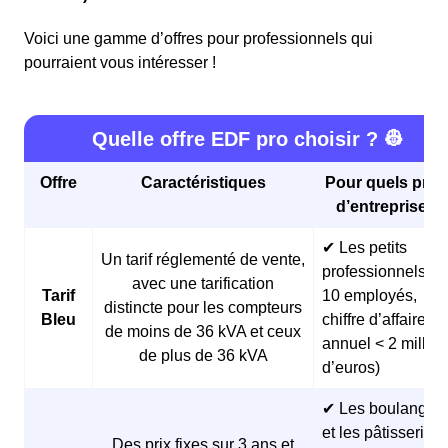
Voici une gamme d’offres pour professionnels qui
pourraient vous intéresser !
Quelle offre EDF pro choisir ? 👷
Offre
Caractéristiques
Pour quels profi
d’entreprises 
✔ Les petits
Un tarif réglementé de vente,
professionnels (<
avec une tarification
Tarif
10 employés,
distincte pour les compteurs
Bleu
chiffre d’affaires
de moins de 36 kVA et ceux
annuel < 2 millio
de plus de 36 kVA
d’euros)
✔ Les boulangeri
et les pâtisseries
Des prix fixes sur 3 ans et