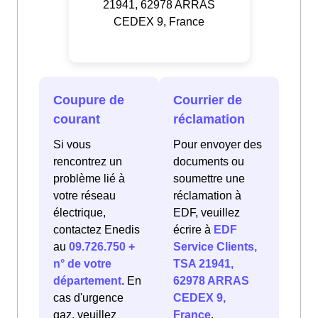
21941, 62978 ARRAS
CEDEX 9, France
Coupure de
Courrier de
courant
réclamation
Si vous
Pour envoyer des
rencontrez un
documents ou
problème lié à
soumettre une
votre réseau
réclamation à
électrique,
EDF, veuillez
contactez Enedis
écrire à
EDF
au
09.726.750 +
Service Clients,
n° de votre
TSA 21941,
département
. En
62978 ARRAS
cas d'urgence
CEDEX 9,
gaz, veuillez
France
.