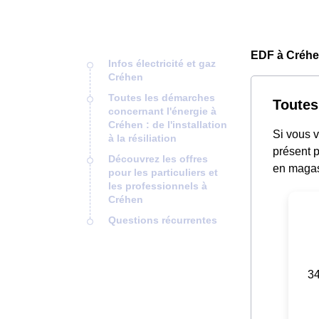
EDF à Créhe
Infos électricité et gaz
Créhen
Toutes les démarches
Toutes
concernant l'énergie à
Créhen : de l'installation
Si vous v
à la résiliation
présent p
Découvrez les offres
en magas
pour les particuliers et
les professionnels à
Créhen
Questions récurrentes
34