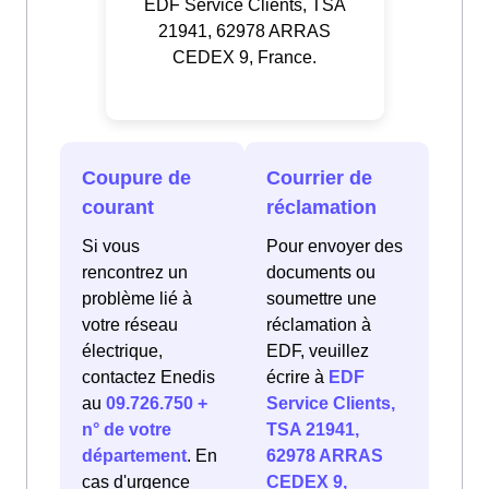
EDF Service Clients, TSA
21941, 62978 ARRAS
CEDEX 9, France.
Coupure de
Courrier de
courant
réclamation
Si vous
Pour envoyer des
rencontrez un
documents ou
problème lié à
soumettre une
votre réseau
réclamation à
électrique,
EDF, veuillez
contactez Enedis
écrire à
EDF
au
09.726.750 +
Service Clients,
n° de votre
TSA 21941,
département
. En
62978 ARRAS
cas d'urgence
CEDEX 9,