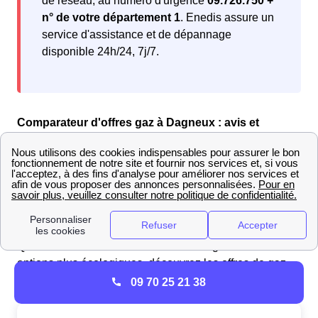
de réseau, au numéro d'urgence
09.726.750 +
n° de votre département 1
. Enedis assure un
service d'assistance et de dépannage
disponible 24h/24, 7j/7.
Comparateur d'offres gaz à Dagneux : avis et
classement des fournisseurs en 2025
Pour les Dagnards souhaitant faire un choix éclairé
parmi les offres de gaz, la comparaison est essentielle.
Notre sélection vous propose des offres spécialement
adaptées à vos
besoins énergétiques.
Que vous recherchiez des tarifs avantageux ou des
options plus écologiques, découvrez les offres de gaz
EDF que nous avons sélectionnées pour vous :
09 70 25 21 38