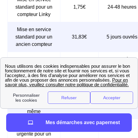
standard pour un
1,75€
24-48 heures
compteur Linky
Mise en service
standard pour un
31,83€
5 jours ouvrés
ancien compteur
Mise en service
sous 24 à 48
74,83€
express
heures
Mise en service
urgente pour un
compteur Linky,
61,25€
Le jour même
réalisée le jour
même
Mes démarches avec papernest
Mise en service
urgente pour un