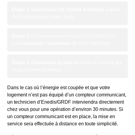
Étape 1
:
Souscrivez un contrat d’énergie
auprès
du fournisseur de votre choix.
Étape 2
: Le fournisseur contactera Enedis/GRDF
pour
organiser l’ouverture
de votre compteur.
Étape 3
:
Choisissez la date
de mise en service qui
vous convient le mieux.
Dans le cas où l’énergie est coupée et que votre
logement n’est pas équipé d’un compteur communicant,
un technicien d’Enedis/GRDF interviendra directement
chez vous pour une opération d’environ 30 minutes. Si
un compteur communicant est en place, la mise en
service sera effectuée à distance en toute simplicité.