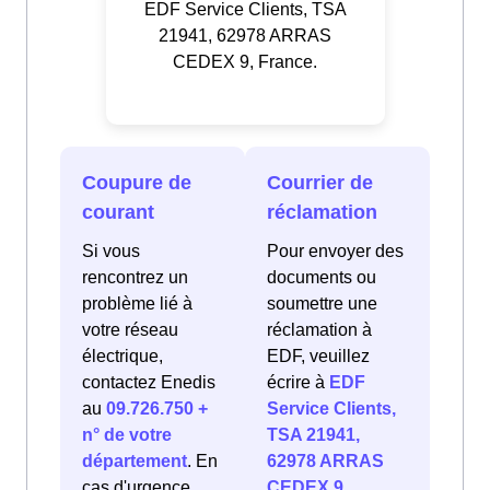
EDF Service Clients, TSA
21941, 62978 ARRAS
CEDEX 9, France.
Coupure de
Courrier de
courant
réclamation
Si vous
Pour envoyer des
rencontrez un
documents ou
problème lié à
soumettre une
votre réseau
réclamation à
électrique,
EDF, veuillez
contactez Enedis
écrire à
EDF
au
09.726.750 +
Service Clients,
n° de votre
TSA 21941,
département
. En
62978 ARRAS
cas d'urgence
CEDEX 9,