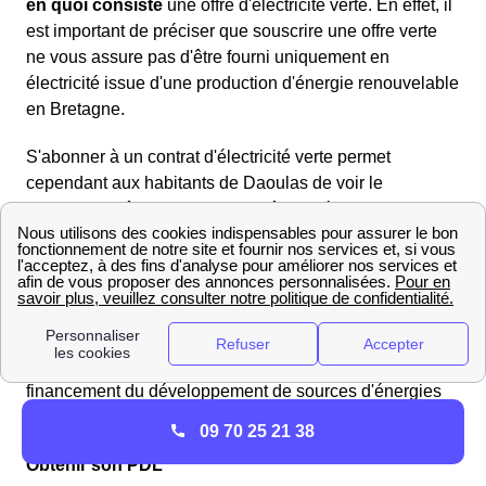
en quoi consiste
une offre d'électricité verte. En effet, il
est important de préciser que souscrire une offre verte
ne vous assure pas d'être fourni uniquement en
électricité issue d'une production d'énergie renouvelable
en Bretagne.
S'abonner à un contrat d'électricité verte permet
cependant aux habitants de Daoulas de voir le
fournisseur
réinjecter dans le réseau
électrique
l'équivalent de leur consommation en électricité dite
verte (issue d'une production par panneaux
photovoltaïques, éoliennes etc.). Ainsi, l'électricité que
les Daoulasiens recevront sera un mélange
d'énergie
verte et classique
. C'est donc une façon pour les
consommateurs en Bretagne de participer au
financement du développement de sources d'énergies
renouvelables.
09 70 25 21 38
Obtenir son PDL