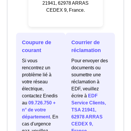
21941, 62978 ARRAS
CEDEX 9, France.
Coupure de
Courrier de
courant
réclamation
Si vous
Pour envoyer des
rencontrez un
documents ou
problème lié à
soumettre une
votre réseau
réclamation à
électrique,
EDF, veuillez
contactez Enedis
écrire à
EDF
au
09.726.750 +
Service Clients,
n° de votre
TSA 21941,
département
. En
62978 ARRAS
cas d'urgence
CEDEX 9,
gaz, veuillez
France
.