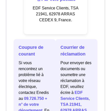
EDF Service Clients, TSA
21941, 62978 ARRAS
CEDEX 9, France.
Coupure de
Courrier de
courant
réclamation
Si vous
Pour envoyer des
rencontrez un
documents ou
problème lié à
soumettre une
votre réseau
réclamation à
électrique,
EDF, veuillez
contactez Enedis
écrire à
EDF
au
09.726.750 +
Service Clients,
n° de votre
TSA 21941,
département
. En
62978 ARRAS