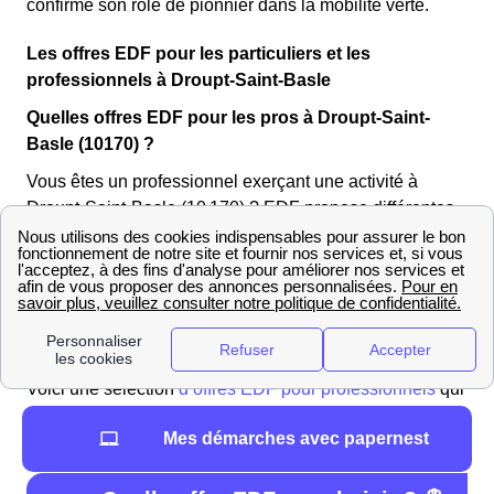
confirme son rôle de pionnier dans la mobilité verte.
Les offres EDF pour les particuliers et les
professionnels à Droupt-Saint-Basle
Quelles offres EDF pour les pros à Droupt-Saint-
Basle (10170) ?
Vous êtes un professionnel exerçant une activité à
Droupt-Saint-Basle (10 170) ? EDF propose différentes
offres d’électricité pour les entreprises en fonction de
votre profil. Pour obtenir un devis personnalisé,
contactez le service client EDF de l'Aube dédié aux
professionnels au
3022 (du lundi au vendredi de 8h00
à 17h30)
.
Voici une sélection
d’offres EDF pour professionnels
qui
pourraient vous intéresser !
Mes démarches avec papernest