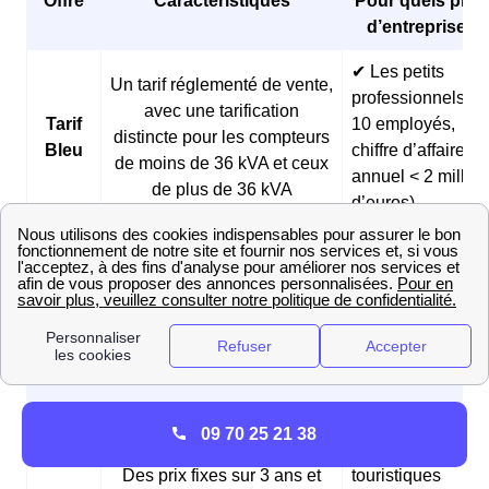
Offre
Caractéristiques
Pour quels profi
d’entreprises 
✔ Les petits
Un tarif réglementé de vente,
professionnels (<
avec une tarification
Tarif
10 employés,
distincte pour les compteurs
Bleu
chiffre d’affaires
de moins de 36 kVA et ceux
annuel < 2 millio
de plus de 36 kVA
d’euros)
✔ Les boulangeri
et les pâtisseries
Des prix fixes sur 3 ans et
Offre
✔ Les fermes
des tarifs réduits pendant les
Matina
✔ Les
heures creuses du matin
professionnels
matinaux
✔ Les
09 70 25 21 38
hébergements
Des prix fixes sur 3 ans et
touristiques