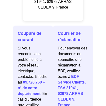
21941, 62978 ARRAS
CEDEX 9, France
Coupure de
Courrier de
courant
réclamation
Si vous
Pour envoyer des
rencontrez un
documents ou
problème lié à
soumettre une
votre réseau
réclamation à
électrique,
EDF, veuillez
contactez Enedis
écrire à
EDF
au
09.726.750 +
Service Clients,
n° de votre
TSA 21941,
département
. En
62978 ARRAS
cas d'urgence
CEDEX 9,
gaz, veuillez
France
.