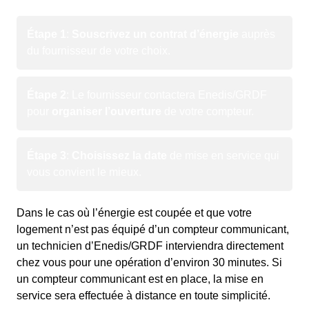
Étape 1
:
Souscrivez un contrat d’énergie
auprès
du fournisseur de votre choix.
Étape 2
: Le fournisseur contactera Enedis/GRDF
pour
organiser l’ouverture
de votre compteur.
Étape 3
:
Choisissez la date
de mise en service qui
vous convient le mieux.
Dans le cas où l’énergie est coupée et que votre
logement n’est pas équipé d’un compteur communicant,
un technicien d’Enedis/GRDF interviendra directement
chez vous pour une opération d’environ 30 minutes. Si
un compteur communicant est en place, la mise en
service sera effectuée à distance en toute simplicité.