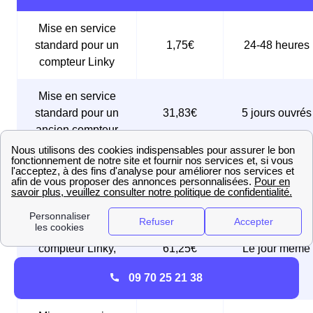
Mise en service
standard pour un
1,75€
24-48 heures
compteur Linky
Mise en service
standard pour un
31,83€
5 jours ouvrés
ancien compteur
Mise en service
sous 24 à 48
74,83€
express
heures
Mise en service
urgente pour un
compteur Linky,
61,25€
Le jour même
réalisée le jour
09 70 25 21 38
même