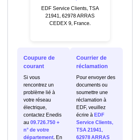
EDF Service Clients, TSA
21941, 62978 ARRAS
CEDEX 9, France.
Coupure de
Courrier de
courant
réclamation
Si vous
Pour envoyer des
rencontrez un
documents ou
problème lié à
soumettre une
votre réseau
réclamation à
électrique,
EDF, veuillez
contactez Enedis
écrire à
EDF
au
09.726.750 +
Service Clients,
n° de votre
TSA 21941,
département
. En
62978 ARRAS