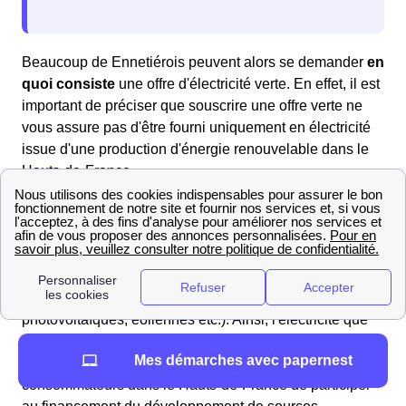
Beaucoup de Ennetiérois peuvent alors se demander
en
quoi consiste
une offre d'électricité verte. En effet, il est
important de préciser que souscrire une offre verte ne
vous assure pas d'être fourni uniquement en électricité
issue d'une production d'énergie renouvelable dans le
Hauts-de-France.
S'abonner à un contrat d'électricité verte permet
cependant aux habitants d'Ennetières-En-Weppes de
voir le fournisseur
réinjecter dans le réseau
électrique
l'équivalent de leur consommation en électricité dite
verte (issue d'une production par panneaux
photovoltaïques, éoliennes etc.). Ainsi, l'électricité que
les Ennetiérois recevront sera un mélange
d'énergie
Mes démarches avec papernest
verte et classique
. C'est donc une façon pour les
consommateurs dans le Hauts-de-France de participer