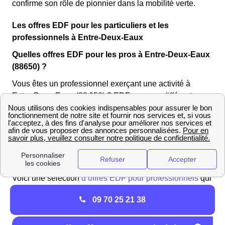
confirme son rôle de pionnier dans la mobilité verte.
Les offres EDF pour les particuliers et les
professionnels à Entre-Deux-Eaux
Quelles offres EDF pour les pros à Entre-Deux-Eaux
(88650) ?
Vous êtes un professionnel exerçant une activité à
Entre-Deux-Eaux (88 650) ? EDF propose différentes
offres d’électricité pour les entreprises en fonction de
votre profil. Pour obtenir un devis personnalisé,
contactez le service client EDF des Vosges dédié aux
professionnels au
3022 (du lundi au vendredi de 8h00
à 17h30)
.
Voici une sélection
d’offres EDF pour professionnels
qui
pourraient vous intéresser !
09 70 25 21 38