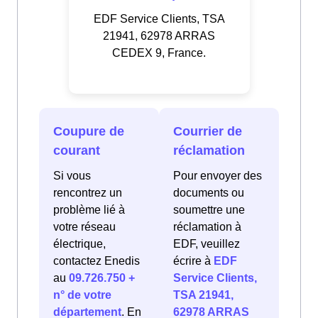
EDF Service Clients, TSA
21941, 62978 ARRAS
CEDEX 9, France.
Coupure de
Courrier de
courant
réclamation
Si vous
Pour envoyer des
rencontrez un
documents ou
problème lié à
soumettre une
votre réseau
réclamation à
électrique,
EDF, veuillez
contactez Enedis
écrire à
EDF
au
09.726.750 +
Service Clients,
n° de votre
TSA 21941,
département
. En
62978 ARRAS