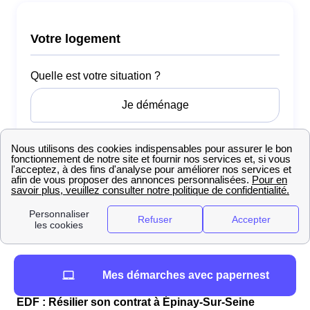
Comment gérer vos démarches énergétiques à
Mes démarches avec papernest
Épinay-Sur-Seine : du raccordement à la résiliation
EDF : Résilier son contrat à Épinay-Sur-Seine