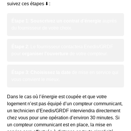
suivez ces étapes ⬇️ :
Étape 1
:
Souscrivez un contrat d’énergie
auprès
du fournisseur de votre choix.
Étape 2
: Le fournisseur contactera Enedis/GRDF
pour
organiser l’ouverture
de votre compteur.
Étape 3
:
Choisissez la date
de mise en service qui
vous convient le mieux.
Dans le cas où l’énergie est coupée et que votre
logement n’est pas équipé d’un compteur communicant,
un technicien d’Enedis/GRDF interviendra directement
chez vous pour une opération d’environ 30 minutes. Si
un compteur communicant est en place, la mise en