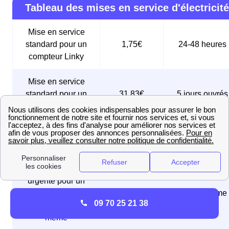
Tableau des mises en service d'électricité
Mise en service
standard pour un
1,75€
24-48 heures
compteur Linky
Mise en service
standard pour un
31,83€
5 jours ouvrés
ancien compteur
Mise en service
sous 24 à 48
74,83€
express
heures
Mise en service
urgente pour un
compteur Linky,
61,25€
Le jour même
09 70 25 21 38
réalisée le jour
même