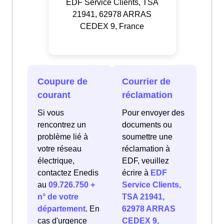
EDF Service Clients, TSA
21941, 62978 ARRAS
CEDEX 9, France
Coupure de
Courrier de
courant
réclamation
Si vous
Pour envoyer des
rencontrez un
documents ou
problème lié à
soumettre une
votre réseau
réclamation à
électrique,
EDF, veuillez
contactez Enedis
écrire à
EDF
au
09.726.750 +
Service Clients,
n° de votre
TSA 21941,
département
. En
62978 ARRAS
cas d'urgence
CEDEX 9,