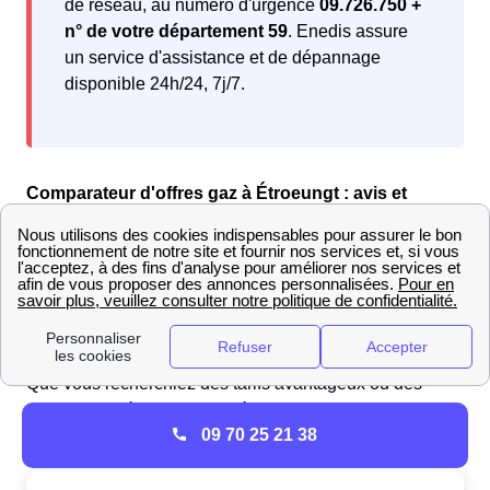
de réseau, au numéro d'urgence
09.726.750 +
n° de votre département 59
. Enedis assure
un service d'assistance et de dépannage
disponible 24h/24, 7j/7.
Comparateur d'offres gaz à Étroeungt : avis et
classement des fournisseurs en 2025
Pour les Courbeteux souhaitant faire un choix éclairé
parmi les offres de gaz, la comparaison est essentielle.
Notre sélection vous propose des offres spécialement
adaptées à vos
besoins énergétiques.
Que vous recherchiez des tarifs avantageux ou des
options plus écologiques, découvrez les offres de gaz
09 70 25 21 38
EDF que nous avons sélectionnées pour vous :