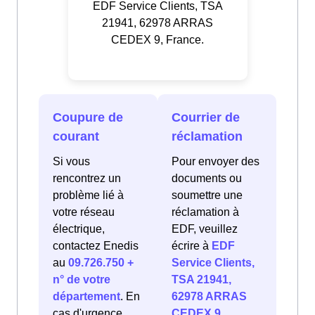
EDF Service Clients, TSA
21941, 62978 ARRAS
CEDEX 9, France.
Coupure de
Courrier de
courant
réclamation
Si vous
Pour envoyer des
rencontrez un
documents ou
problème lié à
soumettre une
votre réseau
réclamation à
électrique,
EDF, veuillez
contactez Enedis
écrire à
EDF
au
09.726.750 +
Service Clients,
n° de votre
TSA 21941,
département
. En
62978 ARRAS
cas d'urgence
CEDEX 9,