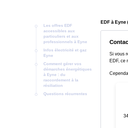
EDF à Eyne 
Les offres EDF
accessibles aux
particuliers et aux
Contac
professionnels à Eyne
Infos électricité et gaz
Si vous 
Eyne
EDF, ce n
Comment gérer vos
démarches énergétiques
Cependant
à Eyne : du
raccordement à la
résiliation
Questions récurrentes
34