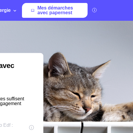
Mes démarches
ergie
avec papernest