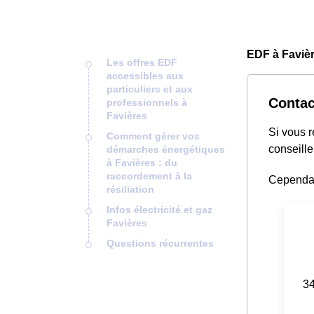
EDF à Favièr
Les offres EDF
accessibles aux
particuliers et aux
Contac
professionnels à
Favières
Si vous 
Comment gérer vos
conseille
démarches énergétiques
à Favières : du
raccordement à la
Cependant
résiliation
Infos électricité et gaz
Favières
Questions récurrentes
34