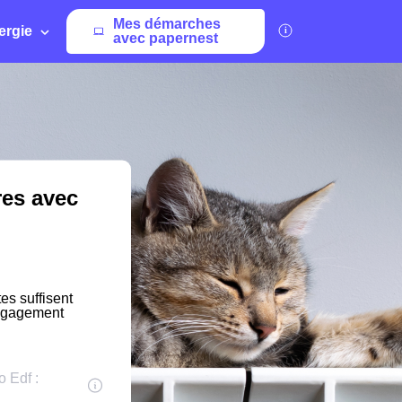
Mes démarches
ergie
avec papernest