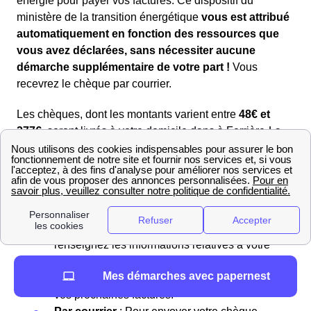
énergie pour payer vos factures. Ce dispositif du
ministère de la transition énergétique
vous est attribué
automatiquement en fonction des ressources que
vous avez déclarées, sans nécessiter aucune
démarche supplémentaire de votre part !
Vous
recevrez le chèque par courrier.
Les chèques, dont les montants varient entre
48€ et
277€
, seront livrés à votre domicile dans à Ferrière-La-
Petite sous
2 à 4 jours
après leur envoi.
En ligne
: Rendez-vous sur le
site du chèque
énergie
. Saisissez le numéro de votre
chèque visible dans la case “Nul si
découvert” après l’avoir gratté. Ensuite,
renseignez les informations relatives à votre
contrat (nom du fournisseur et numéro).
Mes démarches avec papernest
Validez pour que le montant soit appliqué à
vos prochaines factures.